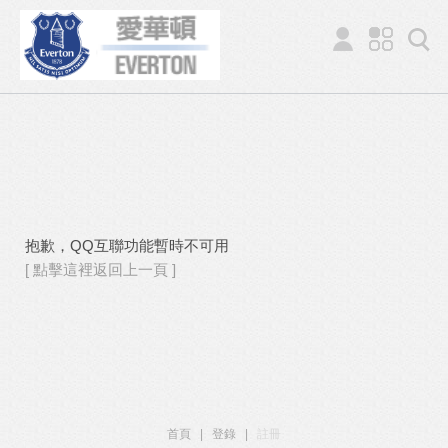
抱歉，QQ互聯功能暫時不可用
[ 點擊這裡返回上一頁 ]
首頁
|
登錄
|
註冊