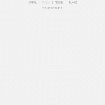
標準版
|
觸屏版
|
電腦版
|
客戶端
© Comsenz Inc.