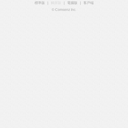
標準版
|
觸屏版
|
電腦版
|
客戶端
© Comsenz Inc.