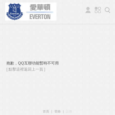
抱歉，QQ互聯功能暫時不可用
[ 點擊這裡返回上一頁 ]
首頁
|
登錄
|
註冊