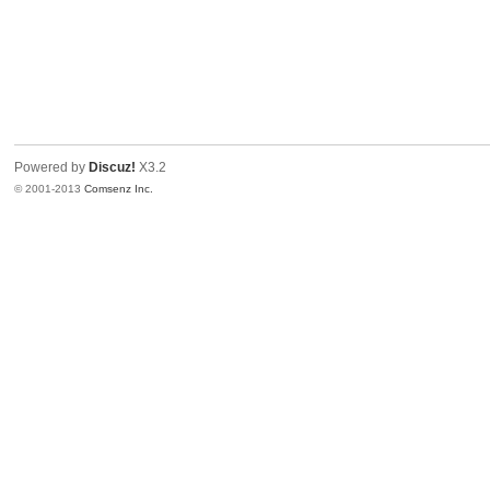
Powered by
Discuz!
X3.2
© 2001-2013
Comsenz Inc.