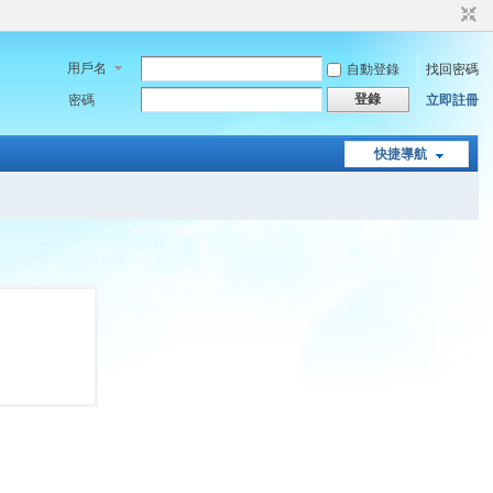
用戶名
自動登錄
找回密碼
登錄
密碼
立即註冊
快捷導航