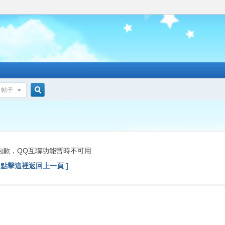
帖子
搜
索
抱歉，QQ互聯功能暫時不可用
[ 點擊這裡返回上一頁 ]