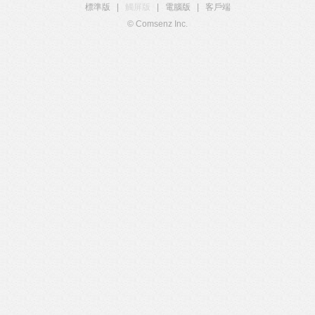
標準版
|
觸屏版
|
電腦版
|
客戶端
© Comsenz Inc.