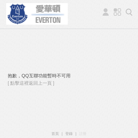
抱歉，QQ互聯功能暫時不可用
[ 點擊這裡返回上一頁 ]
首頁
|
登錄
|
註冊