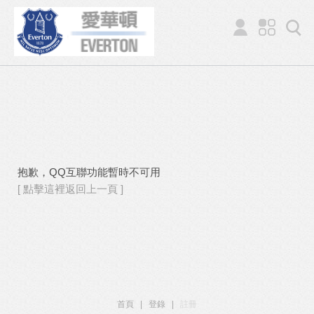
抱歉，QQ互聯功能暫時不可用
[ 點擊這裡返回上一頁 ]
首頁
|
登錄
|
註冊