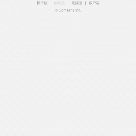
標準版
|
觸屏版
|
電腦版
|
客戶端
© Comsenz Inc.