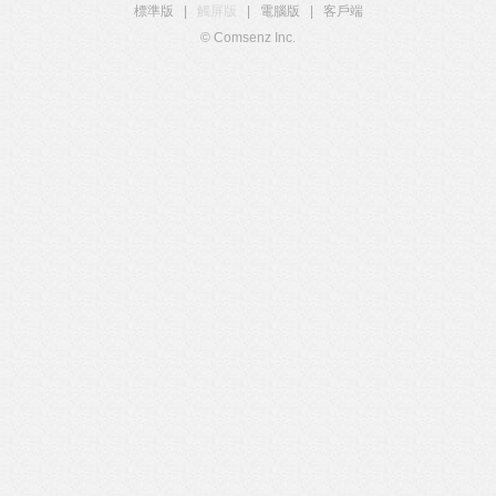
標準版
|
觸屏版
|
電腦版
|
客戶端
© Comsenz Inc.