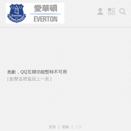
抱歉，QQ互聯功能暫時不可用
[ 點擊這裡返回上一頁 ]
首頁
|
登錄
|
註冊