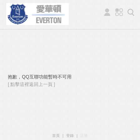
抱歉，QQ互聯功能暫時不可用
[ 點擊這裡返回上一頁 ]
首頁
|
登錄
|
註冊