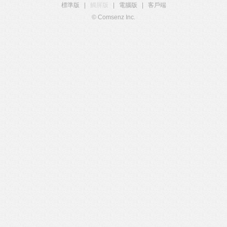
標準版
|
觸屏版
|
電腦版
|
客戶端
© Comsenz Inc.