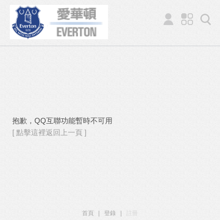
抱歉，QQ互聯功能暫時不可用
[ 點擊這裡返回上一頁 ]
首頁
|
登錄
|
註冊