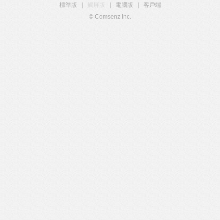
標準版
|
觸屏版
|
電腦版
|
客戶端
© Comsenz Inc.