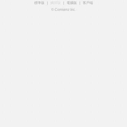
標準版
|
觸屏版
|
電腦版
|
客戶端
© Comsenz Inc.