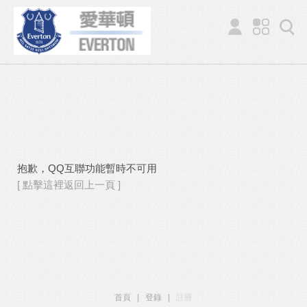
抱歉，QQ互聯功能暫時不可用
[ 點擊這裡返回上一頁 ]
首頁
|
登錄
|
註冊