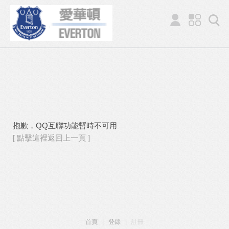
抱歉，QQ互聯功能暫時不可用
[ 點擊這裡返回上一頁 ]
首頁
|
登錄
|
註冊