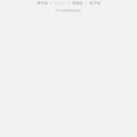
標準版
|
觸屏版
|
電腦版
|
客戶端
© Comsenz Inc.