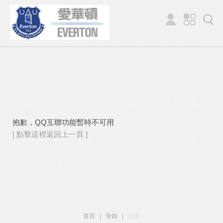
抱歉，QQ互聯功能暫時不可用
[ 點擊這裡返回上一頁 ]
首頁
|
登錄
|
註冊