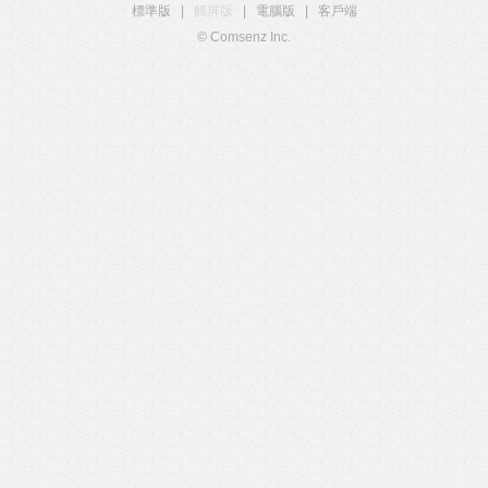
標準版
|
觸屏版
|
電腦版
|
客戶端
© Comsenz Inc.