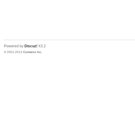
Powered by
Discuz!
X3.2
© 2001-2013
Comsenz Inc.