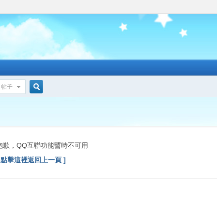
帖子
搜
索
抱歉，QQ互聯功能暫時不可用
[ 點擊這裡返回上一頁 ]