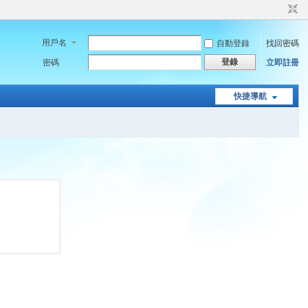
用戶名
自動登錄
找回密碼
登錄
密碼
立即註冊
快捷導航