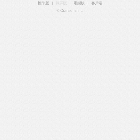
標準版
|
觸屏版
|
電腦版
|
客戶端
© Comsenz Inc.