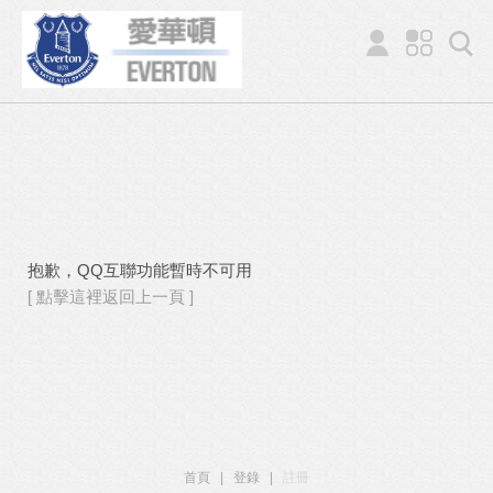
抱歉，QQ互聯功能暫時不可用
[ 點擊這裡返回上一頁 ]
首頁
|
登錄
|
註冊