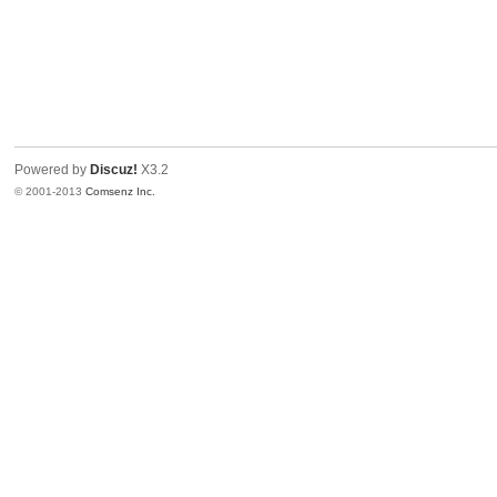
Powered by
Discuz!
X3.2
© 2001-2013
Comsenz Inc.