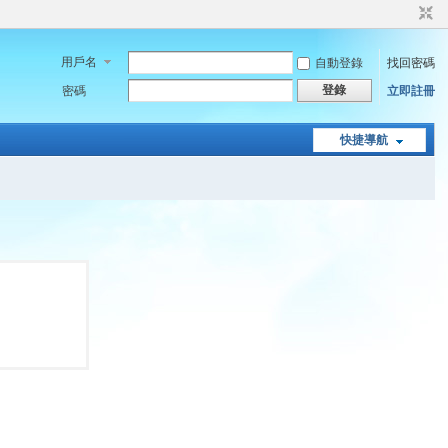
用戶名
自動登錄
找回密碼
登錄
密碼
立即註冊
快捷導航