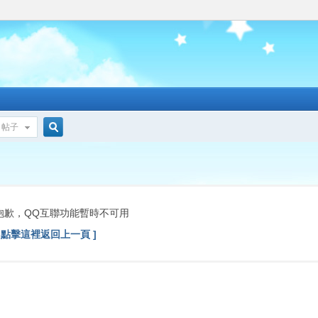
帖子
搜
索
抱歉，QQ互聯功能暫時不可用
[ 點擊這裡返回上一頁 ]