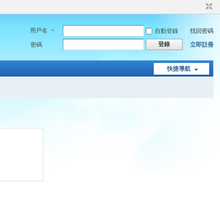
用戶名
自動登錄
找回密碼
登錄
密碼
立即註冊
快捷導航