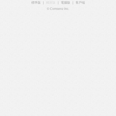
標準版
|
觸屏版
|
電腦版
|
客戶端
© Comsenz Inc.