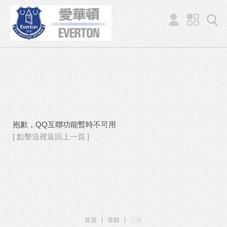
抱歉，QQ互聯功能暫時不可用
[ 點擊這裡返回上一頁 ]
首頁
|
登錄
|
註冊