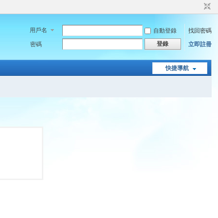
用戶名
自動登錄
找回密碼
登錄
密碼
立即註冊
快捷導航