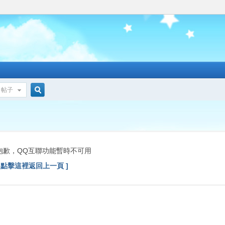
帖子
搜
索
抱歉，QQ互聯功能暫時不可用
[ 點擊這裡返回上一頁 ]