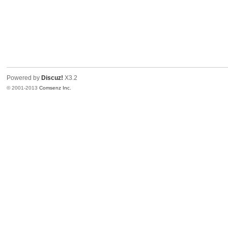
Powered by
Discuz!
X3.2
© 2001-2013
Comsenz Inc.