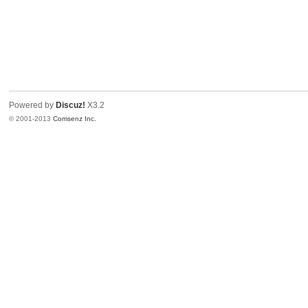
Powered by
Discuz!
X3.2
© 2001-2013
Comsenz Inc.