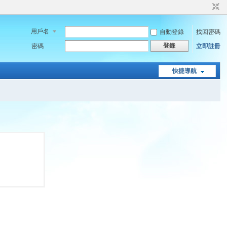
用戶名
自動登錄
找回密碼
登錄
密碼
立即註冊
快捷導航