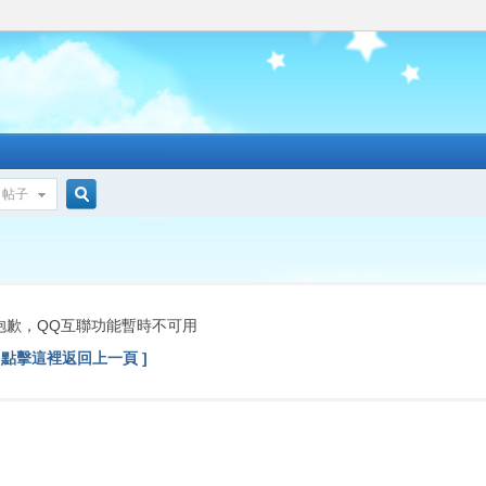
帖子
搜
索
抱歉，QQ互聯功能暫時不可用
[ 點擊這裡返回上一頁 ]