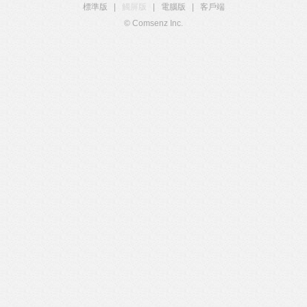
標準版
|
觸屏版
|
電腦版
|
客戶端
© Comsenz Inc.