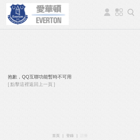
抱歉，QQ互聯功能暫時不可用
[ 點擊這裡返回上一頁 ]
首頁
|
登錄
|
註冊