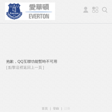
抱歉，QQ互聯功能暫時不可用
[ 點擊這裡返回上一頁 ]
首頁
|
登錄
|
註冊