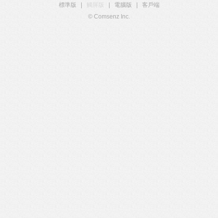
標準版
|
觸屏版
|
電腦版
|
客戶端
© Comsenz Inc.