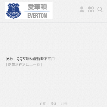
抱歉，QQ互聯功能暫時不可用
[ 點擊這裡返回上一頁 ]
首頁
|
登錄
|
註冊