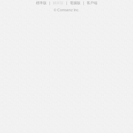
標準版
|
觸屏版
|
電腦版
|
客戶端
© Comsenz Inc.