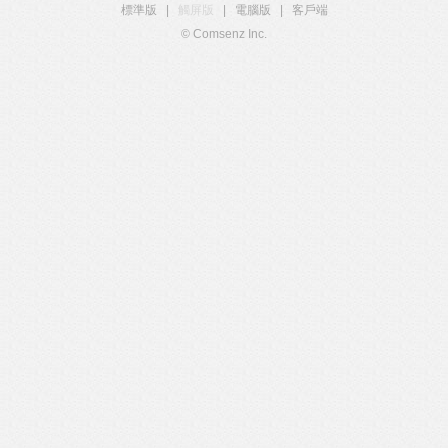
標準版
|
觸屏版
|
電腦版
|
客戶端
© Comsenz Inc.