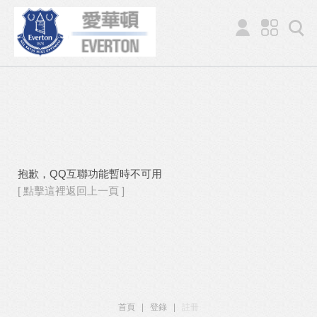
抱歉，QQ互聯功能暫時不可用
[ 點擊這裡返回上一頁 ]
首頁
|
登錄
|
註冊