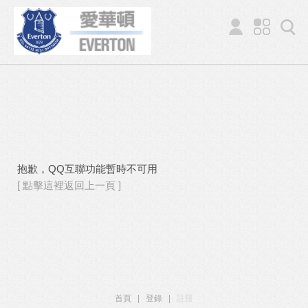
抱歉，QQ互聯功能暫時不可用
[ 點擊這裡返回上一頁 ]
首頁
|
登錄
|
註冊