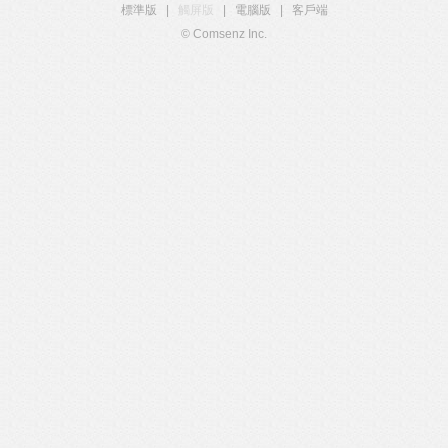
標準版
|
觸屏版
|
電腦版
|
客戶端
© Comsenz Inc.