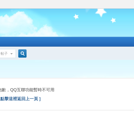
帖子
搜
索
抱歉，QQ互聯功能暫時不可用
[ 點擊這裡返回上一頁 ]