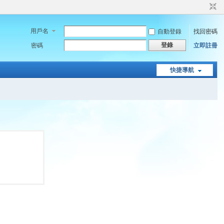
用戶名
自動登錄
找回密碼
登錄
密碼
立即註冊
快捷導航