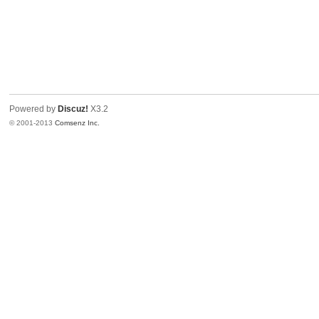
Powered by
Discuz!
X3.2
© 2001-2013
Comsenz Inc.