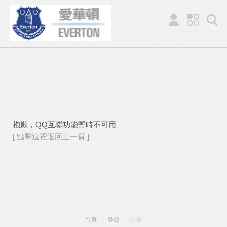
抱歉，QQ互聯功能暫時不可用
[ 點擊這裡返回上一頁 ]
首頁
|
登錄
|
註冊