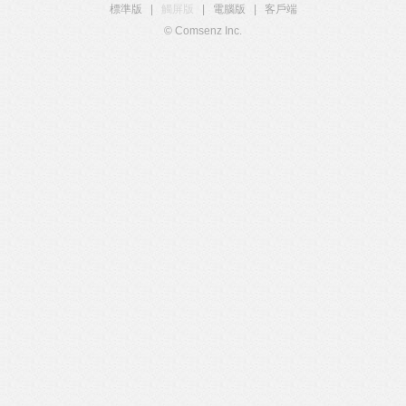
標準版
|
觸屏版
|
電腦版
|
客戶端
© Comsenz Inc.