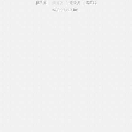
標準版
|
觸屏版
|
電腦版
|
客戶端
© Comsenz Inc.