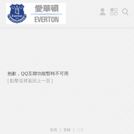
抱歉，QQ互聯功能暫時不可用
[ 點擊這裡返回上一頁 ]
首頁
|
登錄
|
註冊