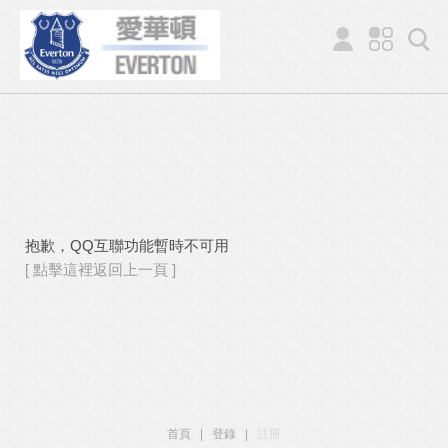
抱歉，QQ互聯功能暫時不可用
[ 點擊這裡返回上一頁 ]
首頁
|
登錄
|
註冊