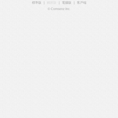
標準版
|
觸屏版
|
電腦版
|
客戶端
© Comsenz Inc.