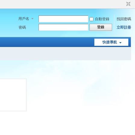
用戶名
自動登錄
找回密碼
登錄
密碼
立即註冊
快捷導航