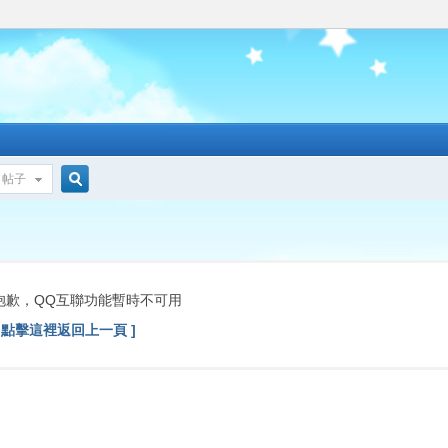
帖子
搜
索
抱歉，QQ互聯功能暫時不可用
[ 點擊這裡返回上一頁 ]