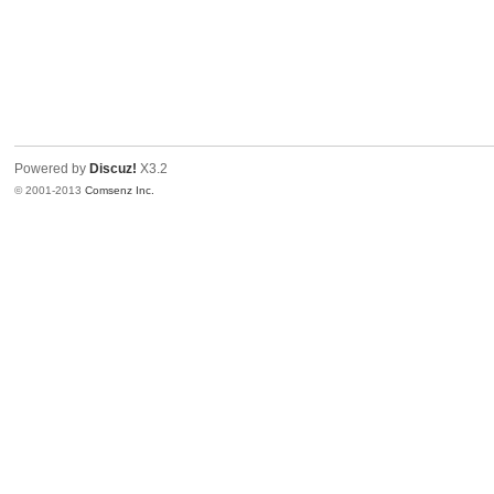
Powered by
Discuz!
X3.2
© 2001-2013
Comsenz Inc.