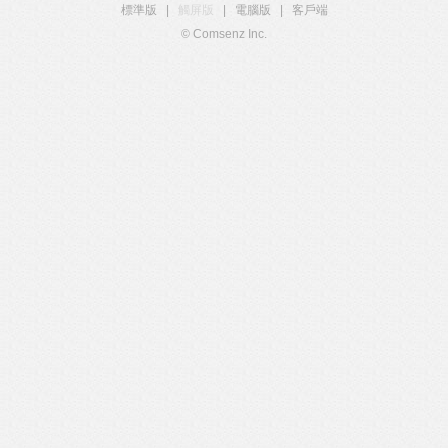
標準版
|
觸屏版
|
電腦版
|
客戶端
© Comsenz Inc.