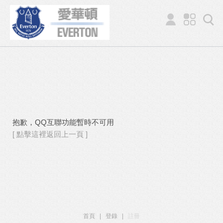
抱歉，QQ互聯功能暫時不可用
[ 點擊這裡返回上一頁 ]
首頁
|
登錄
|
註冊