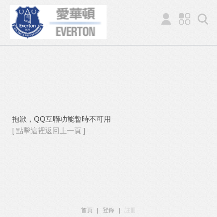
抱歉，QQ互聯功能暫時不可用
[ 點擊這裡返回上一頁 ]
首頁
|
登錄
|
註冊