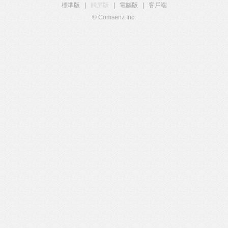
標準版
|
觸屏版
|
電腦版
|
客戶端
© Comsenz Inc.