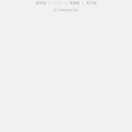
標準版
|
觸屏版
|
電腦版
|
客戶端
© Comsenz Inc.