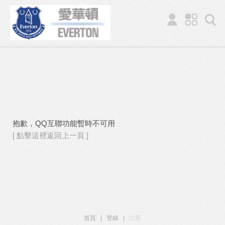
抱歉，QQ互聯功能暫時不可用
[ 點擊這裡返回上一頁 ]
首頁
|
登錄
|
註冊