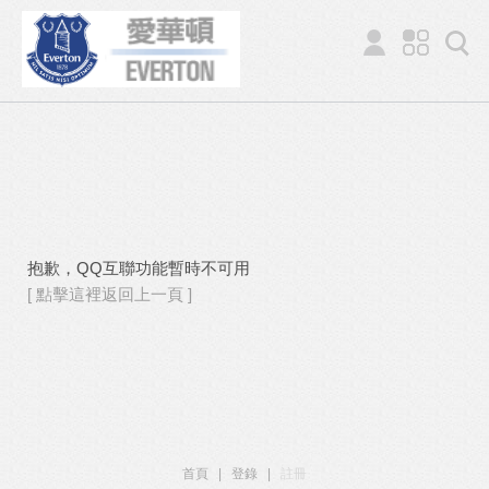
抱歉，QQ互聯功能暫時不可用
[ 點擊這裡返回上一頁 ]
首頁
|
登錄
|
註冊