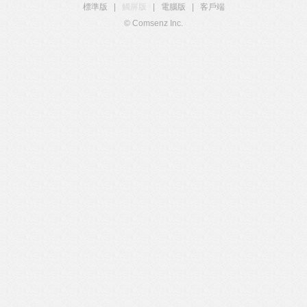
標準版
|
觸屏版
|
電腦版
|
客戶端
© Comsenz Inc.