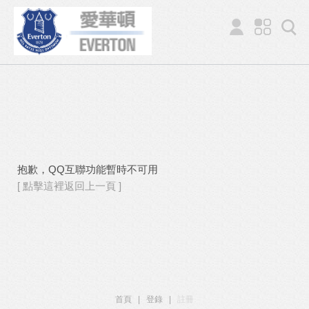
抱歉，QQ互聯功能暫時不可用
[ 點擊這裡返回上一頁 ]
首頁
|
登錄
|
註冊