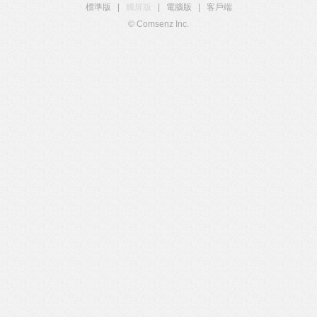
標準版
|
觸屏版
|
電腦版
|
客戶端
© Comsenz Inc.