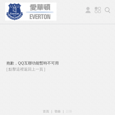
抱歉，QQ互聯功能暫時不可用
[ 點擊這裡返回上一頁 ]
首頁
|
登錄
|
註冊