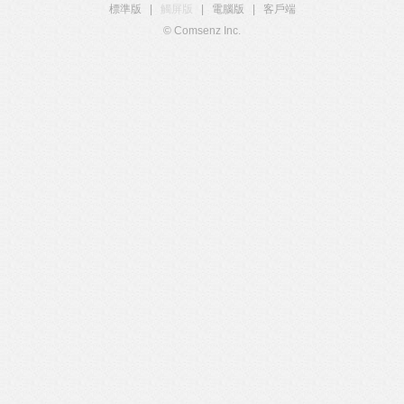
標準版
|
觸屏版
|
電腦版
|
客戶端
© Comsenz Inc.