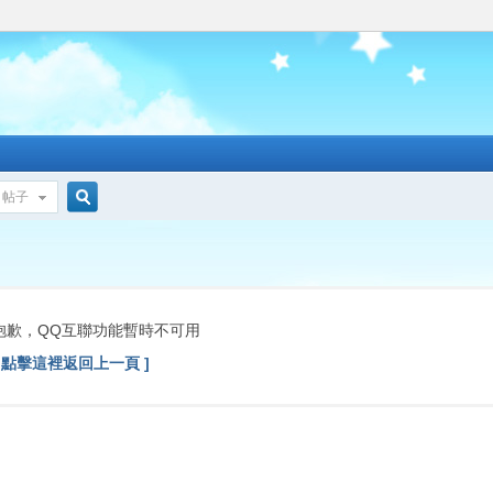
帖子
搜
索
抱歉，QQ互聯功能暫時不可用
[ 點擊這裡返回上一頁 ]