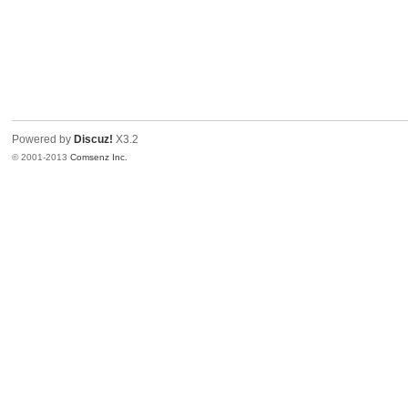
Powered by
Discuz!
X3.2
© 2001-2013
Comsenz Inc.