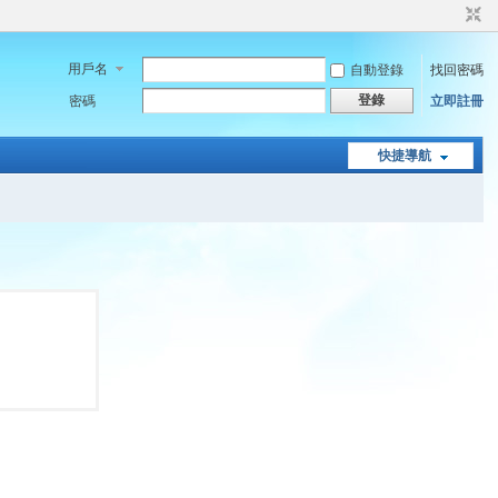
用戶名
自動登錄
找回密碼
登錄
密碼
立即註冊
快捷導航