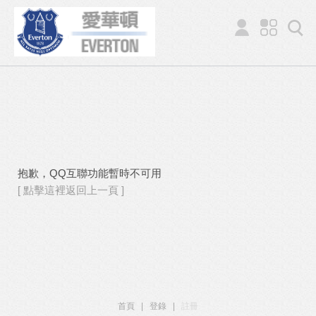
抱歉，QQ互聯功能暫時不可用
[ 點擊這裡返回上一頁 ]
首頁
|
登錄
|
註冊