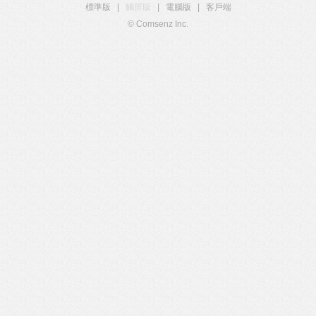
標準版
|
觸屏版
|
電腦版
|
客戶端
© Comsenz Inc.