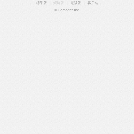
標準版
|
觸屏版
|
電腦版
|
客戶端
© Comsenz Inc.