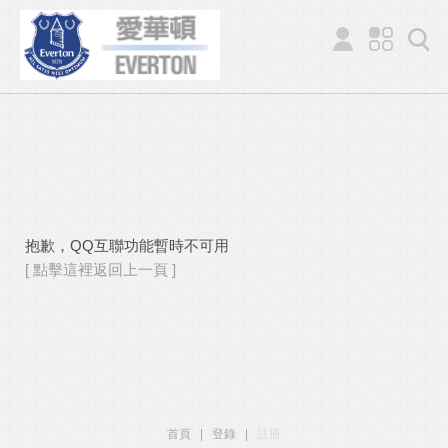
抱歉，QQ互聯功能暫時不可用
[ 點擊這裡返回上一頁 ]
首頁
|
登錄
|
註冊