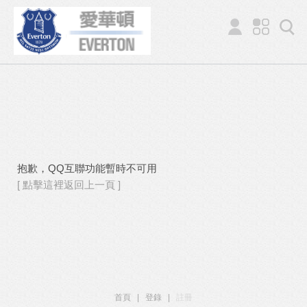
抱歉，QQ互聯功能暫時不可用
[ 點擊這裡返回上一頁 ]
首頁
|
登錄
|
註冊