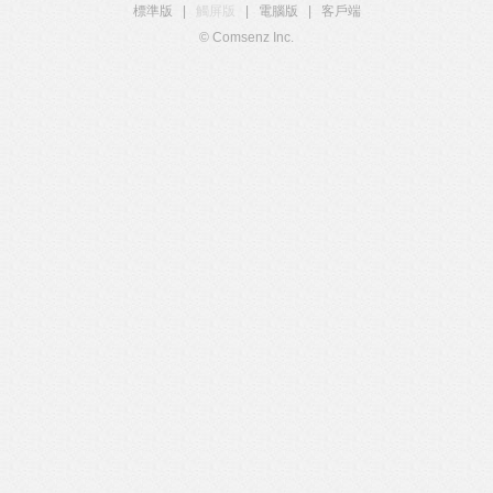
標準版
|
觸屏版
|
電腦版
|
客戶端
© Comsenz Inc.