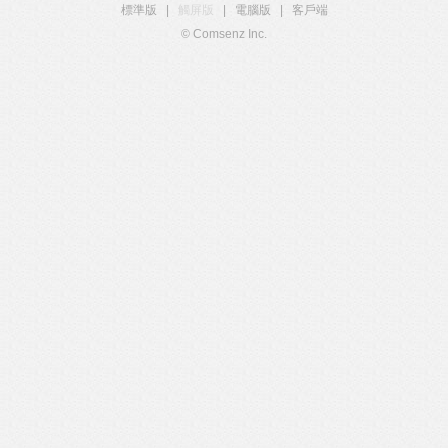
標準版
|
觸屏版
|
電腦版
|
客戶端
© Comsenz Inc.