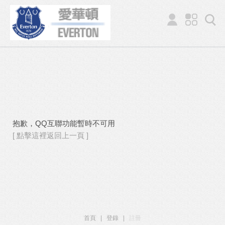
抱歉，QQ互聯功能暫時不可用
[ 點擊這裡返回上一頁 ]
首頁
|
登錄
|
註冊