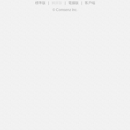
標準版
|
觸屏版
|
電腦版
|
客戶端
© Comsenz Inc.