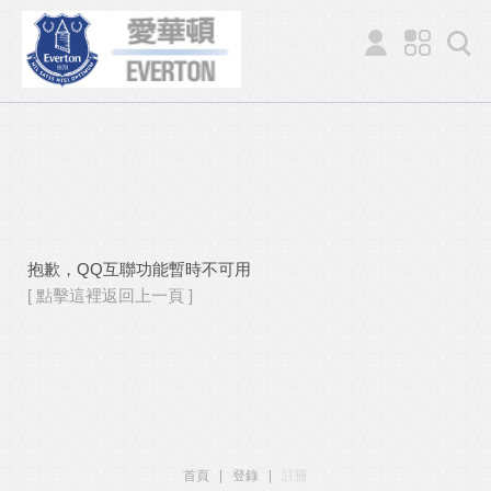
抱歉，QQ互聯功能暫時不可用
[ 點擊這裡返回上一頁 ]
首頁
|
登錄
|
註冊