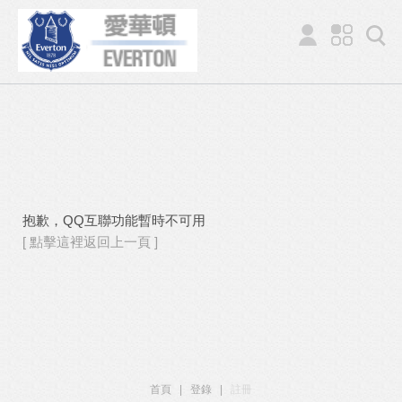
抱歉，QQ互聯功能暫時不可用
[ 點擊這裡返回上一頁 ]
首頁
|
登錄
|
註冊