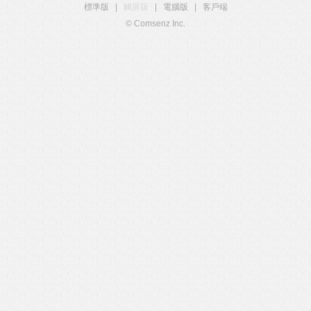
標準版
|
觸屏版
|
電腦版
|
客戶端
© Comsenz Inc.