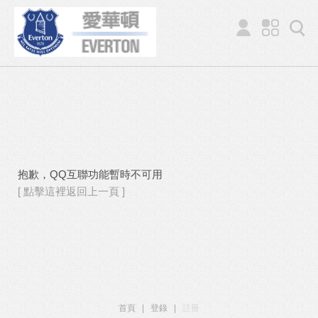
抱歉，QQ互聯功能暫時不可用
[ 點擊這裡返回上一頁 ]
首頁
|
登錄
|
註冊