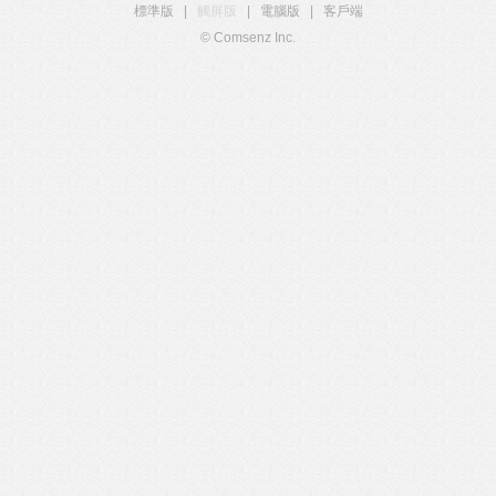
標準版
|
觸屏版
|
電腦版
|
客戶端
© Comsenz Inc.