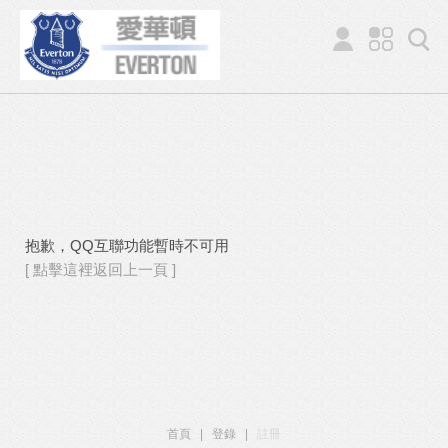
抱歉，QQ互聯功能暫時不可用
[ 點擊這裡返回上一頁 ]
首頁
|
登錄
|
註冊