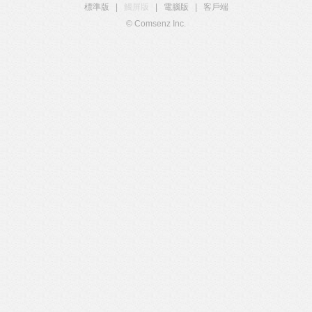
標準版
|
觸屏版
|
電腦版
|
客戶端
© Comsenz Inc.