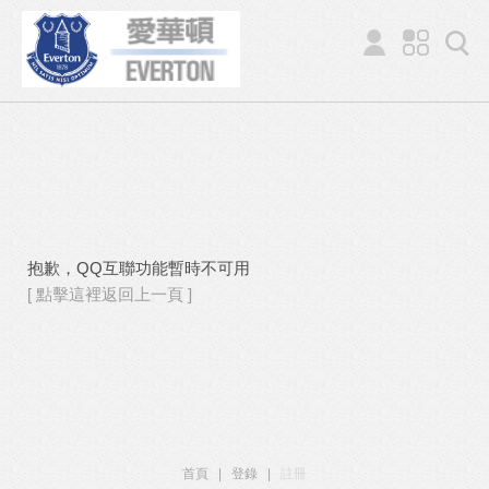
抱歉，QQ互聯功能暫時不可用
[ 點擊這裡返回上一頁 ]
首頁
|
登錄
|
註冊