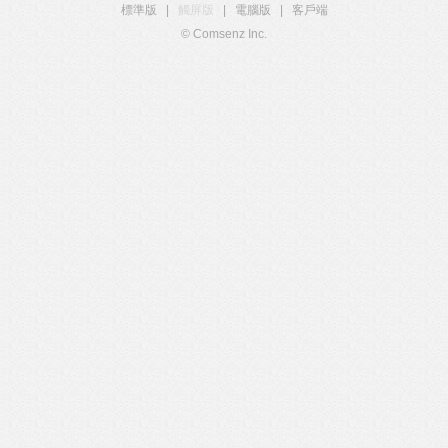
標準版
|
觸屏版
|
電腦版
|
客戶端
© Comsenz Inc.