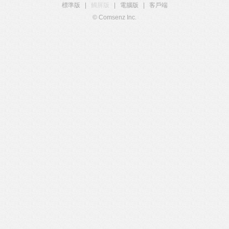
標準版
|
觸屏版
|
電腦版
|
客戶端
© Comsenz Inc.