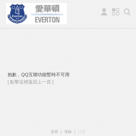
抱歉，QQ互聯功能暫時不可用
[ 點擊這裡返回上一頁 ]
首頁
|
登錄
|
註冊