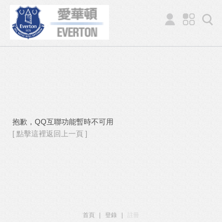
抱歉，QQ互聯功能暫時不可用
[ 點擊這裡返回上一頁 ]
首頁
|
登錄
|
註冊