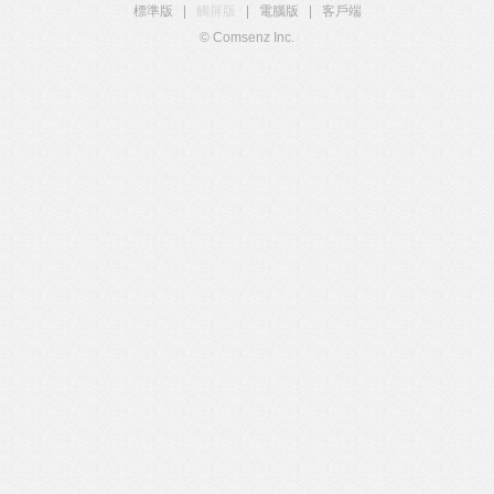
標準版
|
觸屏版
|
電腦版
|
客戶端
© Comsenz Inc.