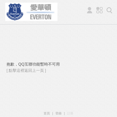
抱歉，QQ互聯功能暫時不可用
[ 點擊這裡返回上一頁 ]
首頁
|
登錄
|
註冊