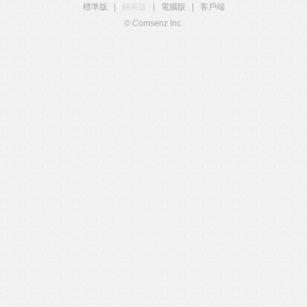
標準版
|
觸屏版
|
電腦版
|
客戶端
© Comsenz Inc.