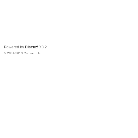
Powered by
Discuz!
X3.2
© 2001-2013
Comsenz Inc.