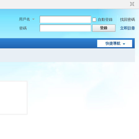
用戶名
自動登錄
找回密碼
登錄
密碼
立即註冊
快捷導航