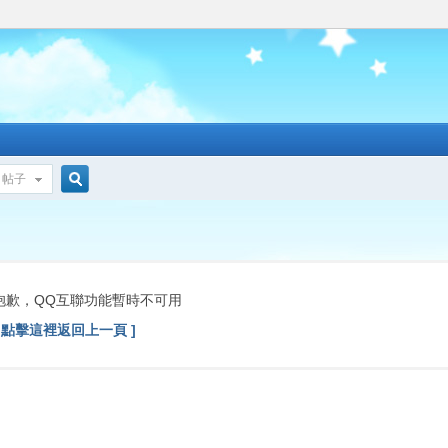
帖子
搜
索
抱歉，QQ互聯功能暫時不可用
[ 點擊這裡返回上一頁 ]