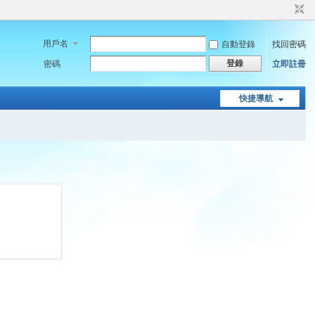
用戶名
自動登錄
找回密碼
登錄
密碼
立即註冊
快捷導航