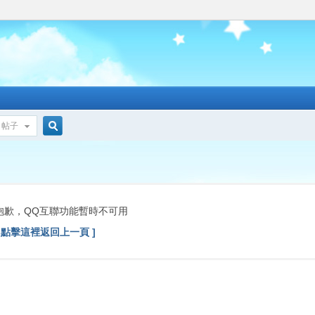
帖子
搜
索
抱歉，QQ互聯功能暫時不可用
[ 點擊這裡返回上一頁 ]