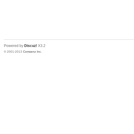
Powered by
Discuz!
X3.2
© 2001-2013
Comsenz Inc.