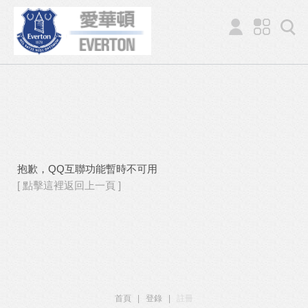
抱歉，QQ互聯功能暫時不可用
[ 點擊這裡返回上一頁 ]
首頁
|
登錄
|
註冊