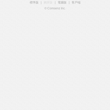
標準版
|
觸屏版
|
電腦版
|
客戶端
© Comsenz Inc.